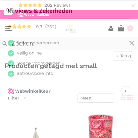
×
262
Reviews
9,7
0
Terug
Producten getagd met small
Filter
Meest
bekeken