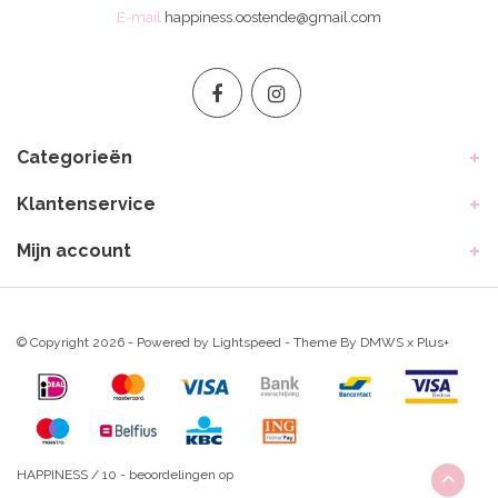
E-mail
happiness.oostende@gmail.com
Categorieën
Klantenservice
Mijn account
© Copyright 2026 - Powered by
Lightspeed
- Theme By
DMWS
x
Plus+
HAPPINESS
/
10
-
beoordelingen op