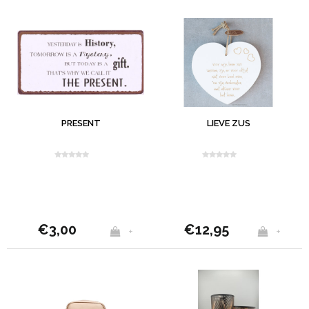
PRESENT
LIEVE ZUS
€3,00
€12,95
+
+