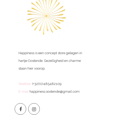
Happiness is een concept store gelegen in
hartje Oostende. Gezelligheid en charme
staan hier voorop.
Telefoon
(+32)(0)485482109
E-mail
happiness.oostende@gmail.com