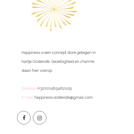
Happiness is een concept store gelegen in
hartje Oostende. Gezelligheid en charme
staan hier voorop.
Telefoon
(+32)(0)485482109
E-mail
happiness.oostende@gmail.com