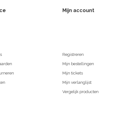
ice
Mijn account
s
Registreren
aarden
Mijn bestellingen
urneren
Mijn tickets
ten
Mijn verlanglijst
Vergelijk producten