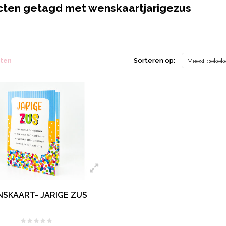
cten getagd met wenskaartjarigezus
cten
Sorteren op:
Meest bekek
SKAART- JARIGE ZUS