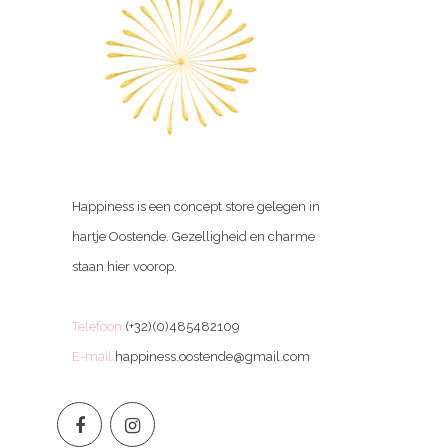
Happiness is een concept store gelegen in
hartje Oostende. Gezelligheid en charme
staan hier voorop.
Telefoon
(+32)(0)485482109
E-mail
happiness.oostende@gmail.com