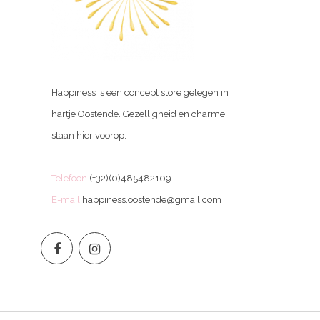
Happiness is een concept store gelegen in
hartje Oostende. Gezelligheid en charme
staan hier voorop.
Telefoon
(+32)(0)485482109
E-mail
happiness.oostende@gmail.com