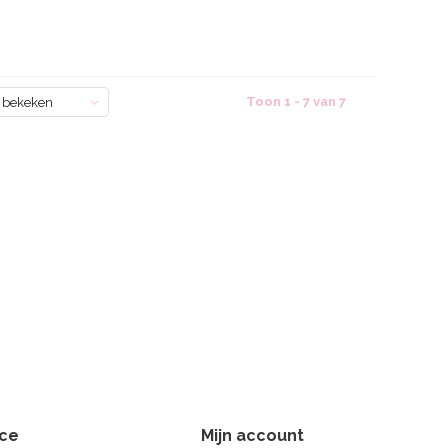
Toon 1 - 7 van 7
 bekeken
ice
Mijn account