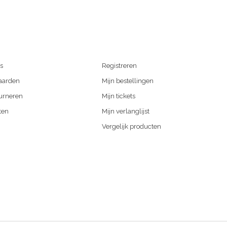
s
Registreren
aarden
Mijn bestellingen
urneren
Mijn tickets
ten
Mijn verlanglijst
Vergelijk producten