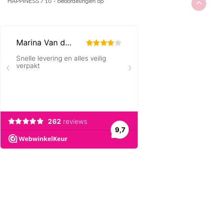
HAPPINESS
/
10
-
beoordelingen op