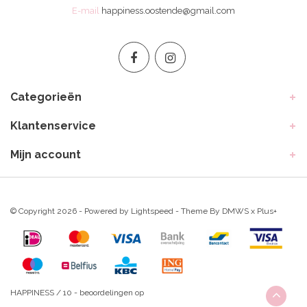
E-mail
happiness.oostende@gmail.com
Categorieën
Klantenservice
Mijn account
© Copyright 2026 - Powered by
Lightspeed
- Theme By
DMWS
x
Plus+
HAPPINESS
/
10
-
beoordelingen op