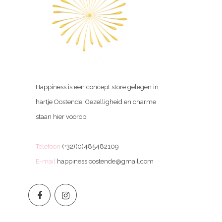
Happiness is een concept store gelegen in
hartje Oostende. Gezelligheid en charme
staan hier voorop.
Telefoon
(+32)(0)485482109
E-mail
happiness.oostende@gmail.com