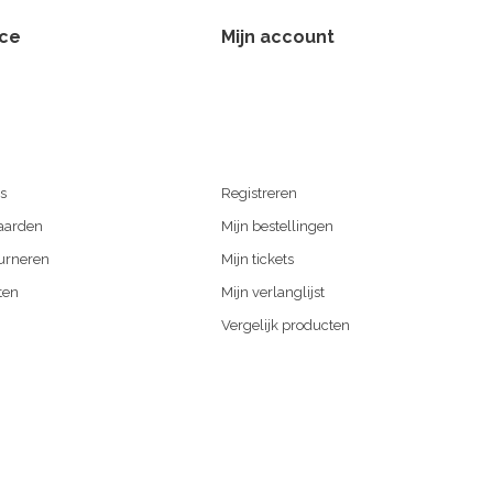
ice
Mijn account
s
Registreren
aarden
Mijn bestellingen
urneren
Mijn tickets
ten
Mijn verlanglijst
Vergelijk producten