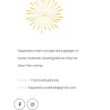
Happiness is een concept store gelegen in
hartje Oostende. Gezelligheid en charme
staan hier voorop.
Telefoon
(+32)(0)485482109
E-mail
happiness.oostende@gmail.com