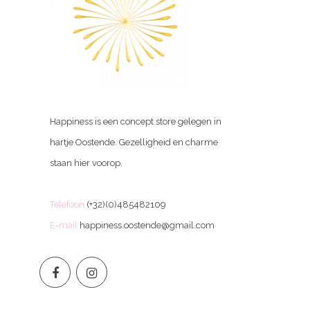
Happiness is een concept store gelegen in
hartje Oostende. Gezelligheid en charme
staan hier voorop.
Telefoon
(+32)(0)485482109
E-mail
happiness.oostende@gmail.com