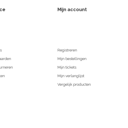
ice
Mijn account
s
Registreren
aarden
Mijn bestellingen
urneren
Mijn tickets
ten
Mijn verlanglijst
Vergelijk producten