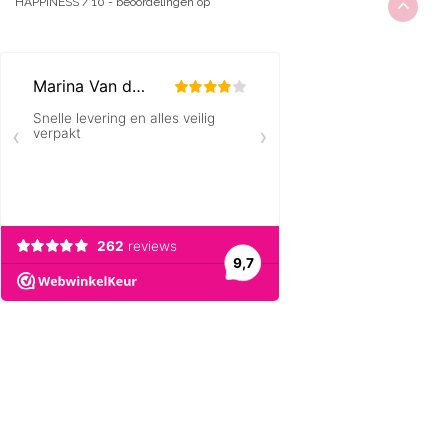
HAPPINESS
/
10
-
beoordelingen op