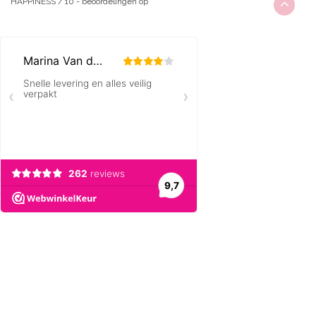
HAPPINESS
/
10
-
beoordelingen op