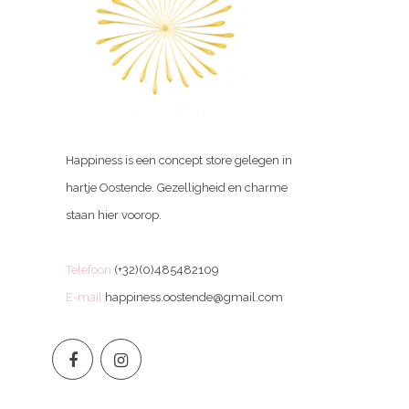
Happiness is een concept store gelegen in
hartje Oostende. Gezelligheid en charme
staan hier voorop.
Telefoon
(+32)(0)485482109
E-mail
happiness.oostende@gmail.com