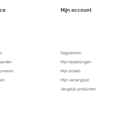
ice
Mijn account
s
Registreren
aarden
Mijn bestellingen
urneren
Mijn tickets
ten
Mijn verlanglijst
Vergelijk producten