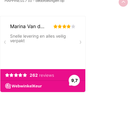
HAPPINESS
/
10
-
beoordelingen op