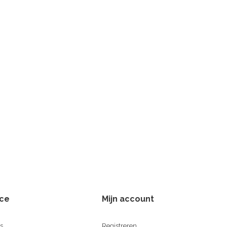
ice
Mijn account
s
Registreren