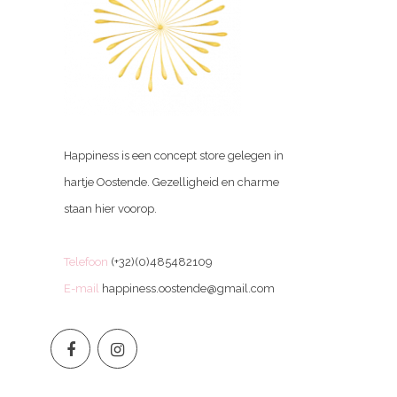
Happiness is een concept store gelegen in
hartje Oostende. Gezelligheid en charme
staan hier voorop.
Telefoon
(+32)(0)485482109
E-mail
happiness.oostende@gmail.com