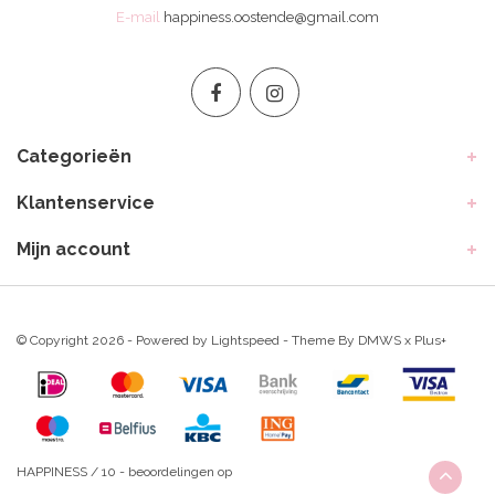
E-mail
happiness.oostende@gmail.com
Categorieën
Klantenservice
Mijn account
© Copyright 2026 - Powered by
Lightspeed
- Theme By
DMWS
x
Plus+
HAPPINESS
/
10
-
beoordelingen op