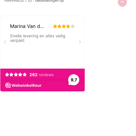
HAPPINESS
/
10
-
beoordelingen op