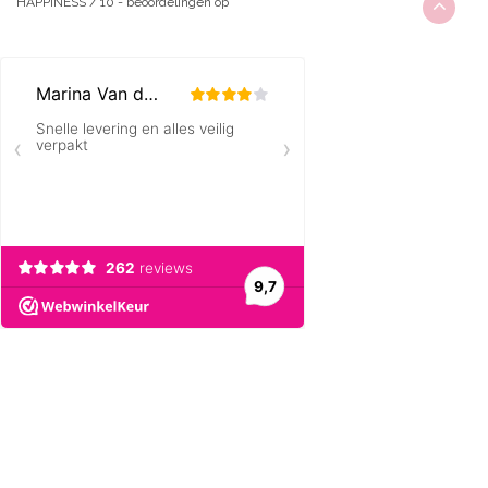
HAPPINESS
/
10
-
beoordelingen op