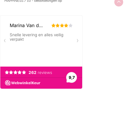
HAPPINESS
/
10
-
beoordelingen op