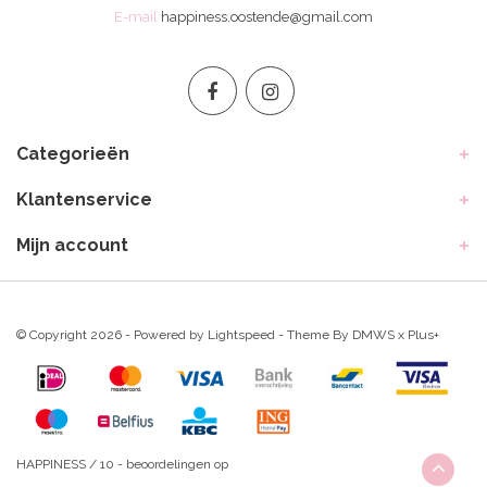
E-mail
happiness.oostende@gmail.com
Categorieën
Klantenservice
Mijn account
© Copyright 2026 - Powered by
Lightspeed
- Theme By
DMWS
x
Plus+
HAPPINESS
/
10
-
beoordelingen op