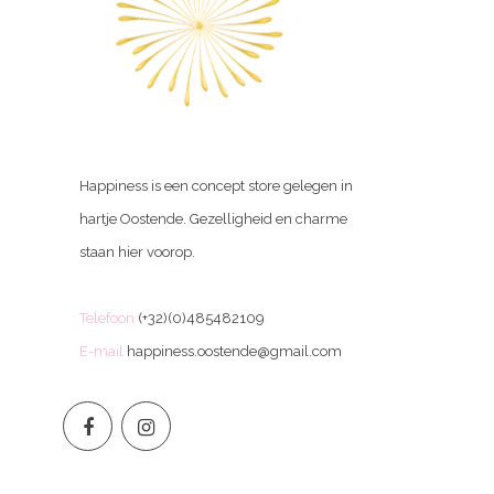
Happiness is een concept store gelegen in
hartje Oostende. Gezelligheid en charme
staan hier voorop.
Telefoon
(+32)(0)485482109
E-mail
happiness.oostende@gmail.com