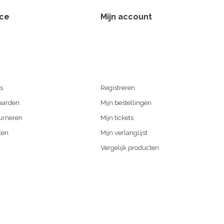
ice
Mijn account
s
Registreren
aarden
Mijn bestellingen
urneren
Mijn tickets
ten
Mijn verlanglijst
Vergelijk producten