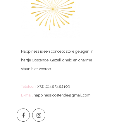
Happiness is een concept store gelegen in
hartje Oostende. Gezelligheid en charme
staan hier voorop.
Telefoon
(+32)(0)485482109
E-mail
happiness.oostende@gmail.com