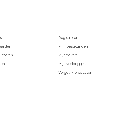
s
Registreren
aarden
Mijn bestellingen
urneren
Mijn tickets
ten
Mijn verlanglijst
Vergelijk producten