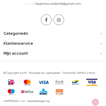
E-mail
happiness.oostende@gmail.com
Categorieën
Klantenservice
Mijn account
© Copyright 2026 - Powered by
Lightspeed
- Theme By
DMWS
x
Plus+
HAPPINESS
/
10
-
beoordelingen op