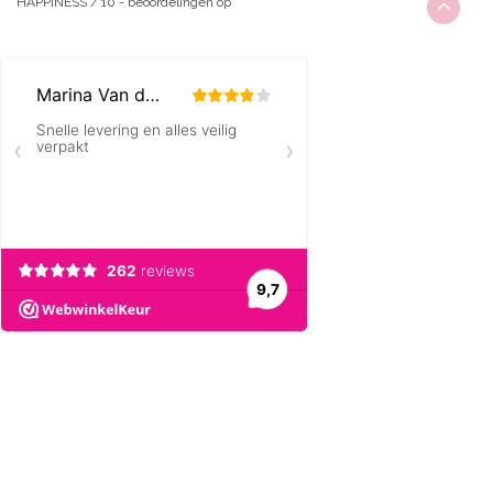
HAPPINESS
/
10
-
beoordelingen op