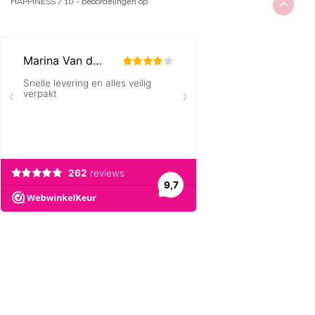
HAPPINESS
/
10
-
beoordelingen op