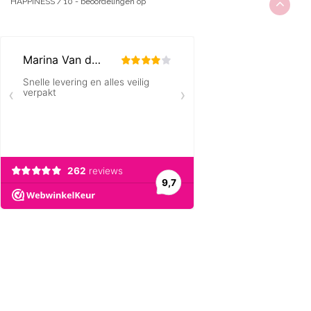
HAPPINESS
/
10
-
beoordelingen op