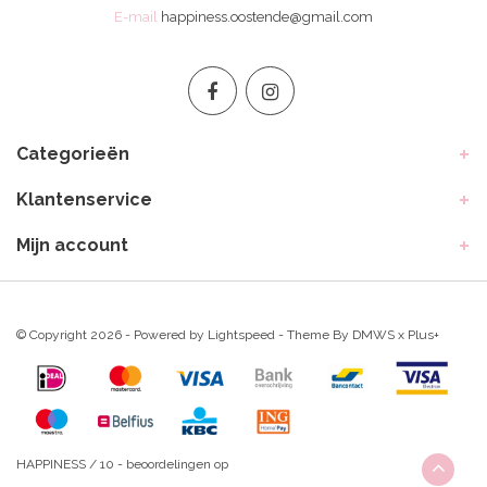
E-mail
happiness.oostende@gmail.com
Categorieën
Klantenservice
Mijn account
© Copyright 2026 - Powered by
Lightspeed
- Theme By
DMWS
x
Plus+
HAPPINESS
/
10
-
beoordelingen op