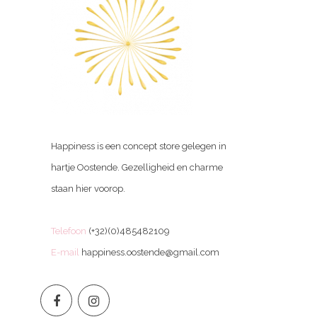
Happiness is een concept store gelegen in
hartje Oostende. Gezelligheid en charme
staan hier voorop.
Telefoon
(+32)(0)485482109
E-mail
happiness.oostende@gmail.com