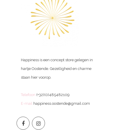
Happiness is een concept store gelegen in
hartje Oostende. Gezelligheid en charme
staan hier voorop.
Telefoon
(+32)(0)485482109
E-mail
happiness.oostende@gmail.com