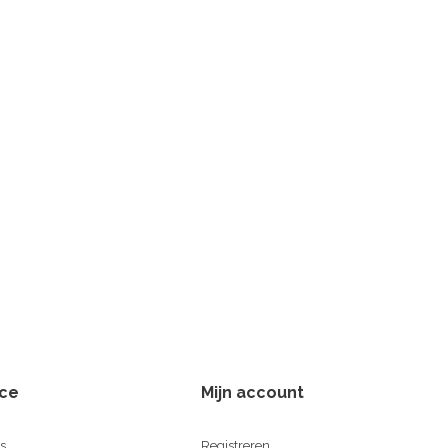
ice
Mijn account
s
Registreren