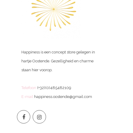
Happiness is een concept store gelegen in
hartje Oostende. Gezelligheid en charme
staan hier voorop.
Telefoon
(+32)(0)485482109
E-mail
happiness.oostende@gmail.com