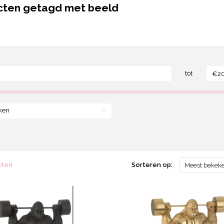
cten getagd met beeld
tot
ken
cten
Sorteren op:
Meest bekek