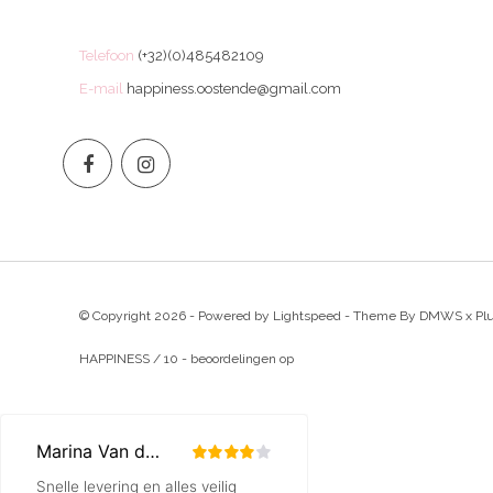
Telefoon
(+32)(0)485482109
E-mail
happiness.oostende@gmail.com
© Copyright 2026 - Powered by
Lightspeed
- Theme By
DMWS
x
Pl
HAPPINESS
/
10
-
beoordelingen op