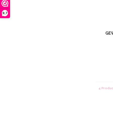
9,7
GE
4 Produ