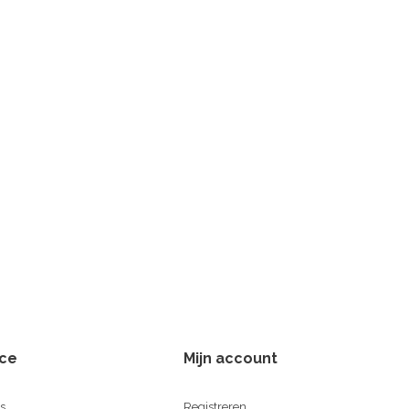
ice
Mijn account
s
Registreren