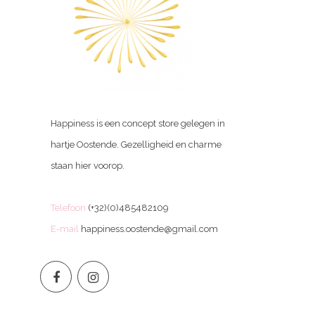
Happiness is een concept store gelegen in
hartje Oostende. Gezelligheid en charme
staan hier voorop.
Telefoon
(+32)(0)485482109
E-mail
happiness.oostende@gmail.com