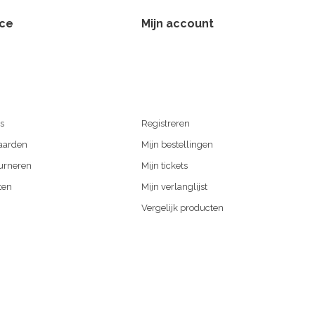
ice
Mijn account
s
Registreren
aarden
Mijn bestellingen
urneren
Mijn tickets
ten
Mijn verlanglijst
Vergelijk producten