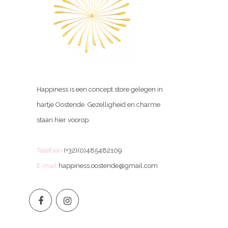
Happiness is een concept store gelegen in
hartje Oostende. Gezelligheid en charme
staan hier voorop.
Telefoon
(+32)(0)485482109
E-mail
happiness.oostende@gmail.com