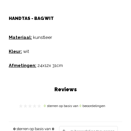
HANDTAS - BAG WIT
Materiaal:
kunstleer
Kleur:
wit
Afmetingen:
24x12x 31cm
Reviews
0
sterren op basis van
0
beoordelingen
0
sterren op basis van
0