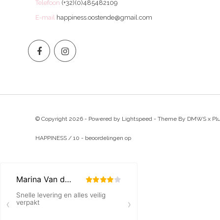
Telefoon
(+32)(0)485482109
E-mail
happiness.oostende@gmail.com
© Copyright 2026 - Powered by
Lightspeed
- Theme By
DMWS
x
Pl
HAPPINESS
/
10
-
beoordelingen op