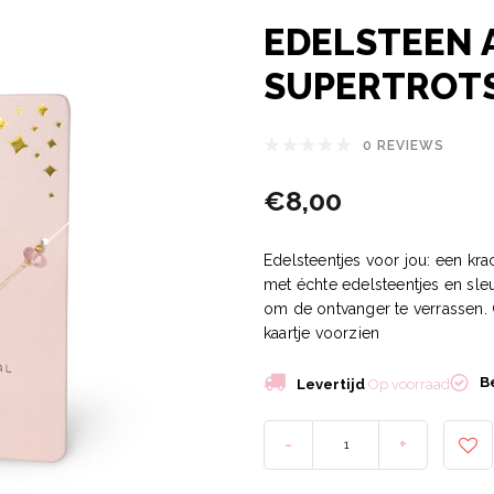
EDELSTEEN 
SUPERTROT
0 REVIEWS
€8,00
Edelsteentjes voor jou: een kr
met échte edelsteentjes en sle
om de ontvanger te verrassen
kaartje voorzien
B
Levertijd
Op voorraad
-
+