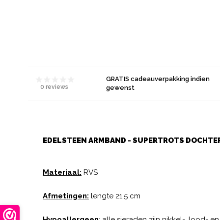
GRATIS cadeauverpakking indien
0 reviews
gewenst
EDELSTEEN ARMBAND - SUPERTROTS DOCHTE
Materiaal:
RVS
Afmetingen:
lengte 21,5 cm
Hypoallergeen
: alle sieraden zijn nikkel-, lood- e