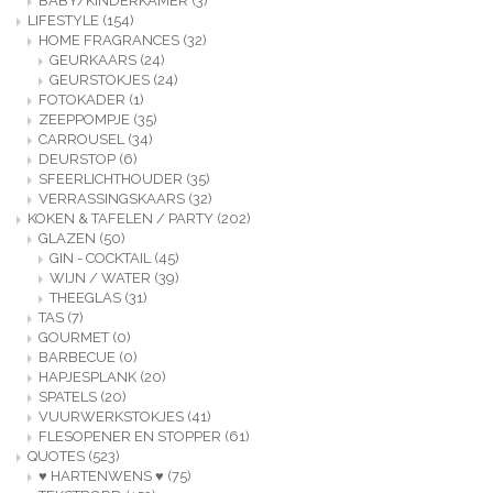
BABY/KINDERKAMER
(3)
LIFESTYLE
(154)
HOME FRAGRANCES
(32)
GEURKAARS
(24)
GEURSTOKJES
(24)
FOTOKADER
(1)
ZEEPPOMPJE
(35)
CARROUSEL
(34)
DEURSTOP
(6)
SFEERLICHTHOUDER
(35)
VERRASSINGSKAARS
(32)
KOKEN & TAFELEN / PARTY
(202)
GLAZEN
(50)
GIN - COCKTAIL
(45)
WIJN / WATER
(39)
THEEGLAS
(31)
TAS
(7)
GOURMET
(0)
BARBECUE
(0)
HAPJESPLANK
(20)
SPATELS
(20)
VUURWERKSTOKJES
(41)
FLESOPENER EN STOPPER
(61)
QUOTES
(523)
♥ HARTENWENS ♥
(75)