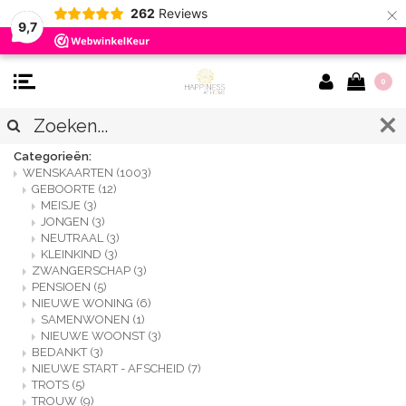
×
262
Reviews
9,7
0
SITEMAP
Categorieën:
WENSKAARTEN
(1003)
GEBOORTE
(12)
MEISJE
(3)
JONGEN
(3)
NEUTRAAL
(3)
KLEINKIND
(3)
ZWANGERSCHAP
(3)
PENSIOEN
(5)
NIEUWE WONING
(6)
SAMENWONEN
(1)
NIEUWE WOONST
(3)
BEDANKT
(3)
NIEUWE START - AFSCHEID
(7)
TROTS
(5)
TROUW
(9)