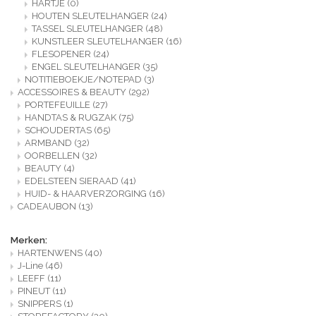
HARTJE
(0)
HOUTEN SLEUTELHANGER
(24)
TASSEL SLEUTELHANGER
(48)
KUNSTLEER SLEUTELHANGER
(16)
FLESOPENER
(24)
ENGEL SLEUTELHANGER
(35)
NOTITIEBOEKJE/NOTEPAD
(3)
ACCESSOIRES & BEAUTY
(292)
PORTEFEUILLE
(27)
HANDTAS & RUGZAK
(75)
SCHOUDERTAS
(65)
ARMBAND
(32)
OORBELLEN
(32)
BEAUTY
(4)
EDELSTEEN SIERAAD
(41)
HUID- & HAARVERZORGING
(16)
CADEAUBON
(13)
Merken:
HARTENWENS
(40)
J-Line
(46)
LEEFF
(11)
PINEUT
(11)
SNIPPERS
(1)