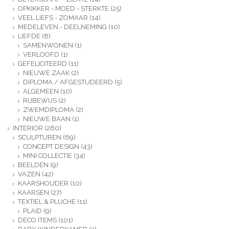
OPKIKKER - MOED - STERKTE
(25)
VEEL LIEFS - ZOMAAR
(14)
MEDELEVEN - DEELNEMING
(10)
LIEFDE
(8)
SAMENWONEN
(1)
VERLOOFD
(1)
GEFELICITEERD
(11)
NIEUWE ZAAK
(2)
DIPLOMA / AFGESTUDEERD
(5)
ALGEMEEN
(10)
RIJBEWIJS
(2)
ZWEMDIPLOMA
(2)
NIEUWE BAAN
(1)
INTERIOR
(260)
SCULPTUREN
(69)
CONCEPT DESIGN
(43)
MINI COLLECTIE
(34)
BEELDEN
(9)
VAZEN
(42)
KAARSHOUDER
(10)
KAARSEN
(27)
TEXTIEL & PLUCHE
(11)
PLAID
(9)
DECO ITEMS
(101)