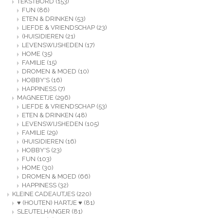
TEKSTBORD
(153)
FUN
(86)
ETEN & DRINKEN
(53)
LIEFDE & VRIENDSCHAP
(23)
(HUIS)DIEREN
(21)
LEVENSWIJSHEDEN
(17)
HOME
(35)
FAMILIE
(15)
DROMEN & MOED
(10)
HOBBY'S
(16)
HAPPINESS
(7)
MAGNEETJE
(296)
LIEFDE & VRIENDSCHAP
(53)
ETEN & DRINKEN
(48)
LEVENSWIJSHEDEN
(105)
FAMILIE
(29)
(HUIS)DIEREN
(16)
HOBBY'S
(23)
FUN
(103)
HOME
(30)
DROMEN & MOED
(66)
HAPPINESS
(32)
KLEINE CADEAUTJES
(220)
♥ (HOUTEN) HARTJE ♥
(81)
SLEUTELHANGER
(81)